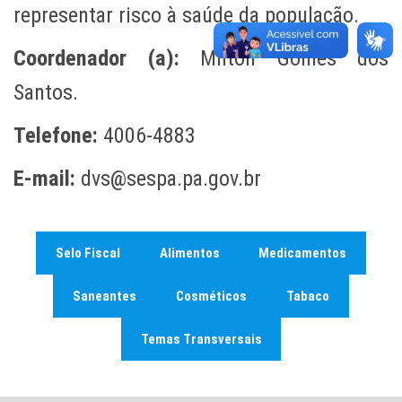
representar risco à saúde da população.
Coordenador (a):
Milton Gomes dos
Santos.
Telefone:
4006-4883
E-mail:
dvs@sespa.pa.gov.br
Selo Fiscal
Alimentos
Medicamentos
Saneantes
Cosméticos
Tabaco
Temas Transversais