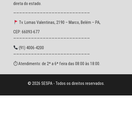
direta do estado.
——————————————————————————
Tv. Lomas Valentinas, 2190 – Marco, Belém – PA,
CEP: 66093-677
——————————————————————————
(91) 4006-4200
——————————————————————————
⏱ Atendimento: de 2ª a 6ª feira das 08:00 às 18:00.
© 2026 SESPA - Todos os direitos reservados.