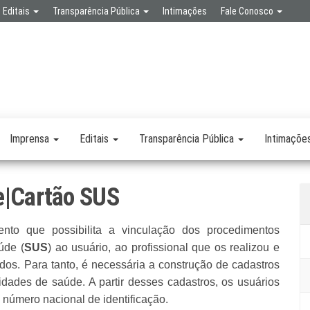
Editais
Transparência Pública
Intimações
Fale Conosco
SPA
RETARIA
SAÚDE
LICA
Imprensa
Editais
Transparência Pública
Intimaçõe
e|Cartão SUS
to que possibilita a vinculação dos procedimentos
úde (
SUS
) ao usuário, ao profissional que os realizou e
os. Para tanto, é necessária a construção de cadastros
idades de saúde. A partir desses cadastros, os usuários
número nacional de identificação.