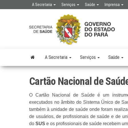
Skip
A Secretaria
Serviços
Saúde
Imprensa
to
the
SE
SEC
content
DE 
PÚB
A Secretaria
Serviços
Saúde
Cartão Nacional de Saúd
O Cartão Nacional de Saúde é um instrumen
executados no âmbito do Sistema Único de Sa
também à unidade de saúde onde foram realizad
de usuários, de profissionais de saúde e de un
do
SUS
e os profissionais de saúde recebem um 