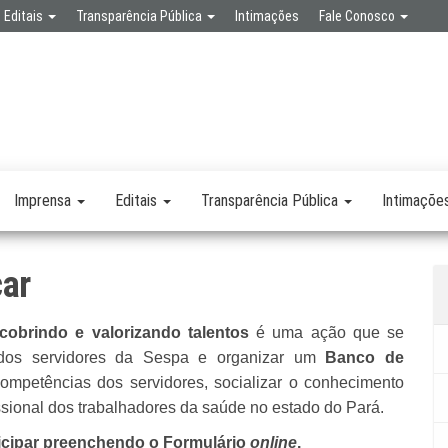
Editais
Transparência Pública
Intimações
Fale Conosco
SPA
RETARIA
SAÚDE
LICA
Imprensa
Editais
Transparência Pública
Intimaçõe
car
indo e valorizando talentos
é uma ação que se
os servidores da Sespa e organizar um
Banco de
competências dos servidores, socializar o conhecimento
issional dos trabalhadores da saúde no estado do Pará.
ticipar preenchendo o Formulário
online
.