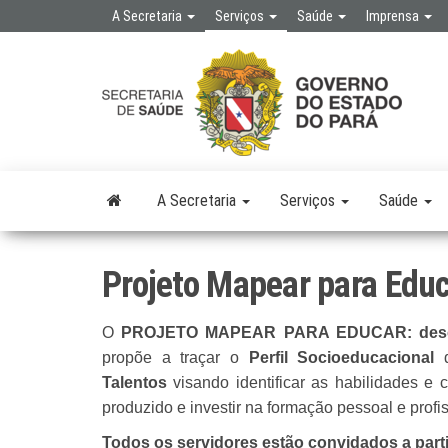
Skip
A Secretaria
Serviços
Saúde
Imprensa
to
the
SE
SEC
content
DE 
PÚB
A Secretaria
Serviços
Saúde
Projeto Mapear para Edu
O
PROJETO MAPEAR PARA EDUCAR: descobr
propõe a traçar o
Perfil Socioeducacional
d
Talentos
visando identificar as habilidades e 
produzido e investir na formação pessoal e prof
Todos os servidores estão convidados a par