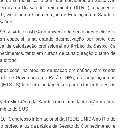
e de se identificar o perfil dos servidores da Sespa. As
técnica da Divisão de Treinamento (DITRE), atualmente,
D), vinculada à Coordenação de Educação em Saúde e
 Saúde.
5 servidores (47% do universo de servidores efetivos e
, em especial, uma grande desmotivação por parte dos
iva de valorização profissional no âmbito da Sespa. Os
hecimentos, tanto em cursos de curta duração quanto de
outorado.
proposições, na área da educação em saúde, vêm sendo
cola de Governança do Pará (EGPA) e a ampliação das
 (ETSUS) têm sido fundamentais para o fomento dessas
 do Ministério da Saúde como importante ação na área
âmbito do SUS.
o 10º Congresso Internacional da REDE UNIDA no Rio de
o projeto à luz da prática da Gestão do Conhecimento, e