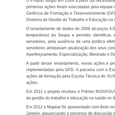
O Projeto surgiu em 2009 a partir da necessidad
primeiras ações foram executadas pela equipe 
Gerência de Formação e Desenvolvimento (GF
Diretoria de Gestão do Trabalho e Educação na
O levantamento de dados de 2009 alcançou 4.09
temporários) da Sespa e permitiu identificar
servidores, pela ausência de uma política efet
servidores almejavam atualização dos seus con
Aperfeiçoamento, Especialização, Mestrado e D
A partir desse levantamento, novas ações e 
implementadas pela GFD. A parceria com a Es
ações de formação pela Escola Técnica do SUS
ações.
Em 2011 o projeto recebeu o Prêmio INOVASUS
da gestão do trabalho e educação na saúde no 
Em 2012 o Mapear foi apresentado com êxito n
Janeiro, alavancando o processo de discussão d