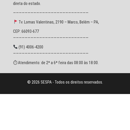
direta do estado.
——————————————————————————
Tv. Lomas Valentinas, 2190 – Marco, Belém – PA,
CEP: 66093-677
——————————————————————————
(91) 4006-4200
——————————————————————————
⏱ Atendimento: de 2ª a 6ª feira das 08:00 às 18:00.
© 2026 SESPA - Todos os direitos reservados.