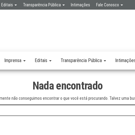
Editais
Transparência Pública
Intimações
Fale Conosco
SPA
RETARIA
SAÚDE
LICA
Imprensa
Editais
Transparência Pública
Intimaçõe
Nada encontrado
mente não conseguimos encontrar o que você está procurando. Talvez uma bus