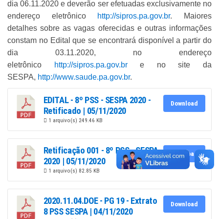
dia 06.11.2020 e deverão ser efetuadas exclusivamente no
endereço eletrônico
http://sipros.pa.gov.br
. Maiores
detalhes sobre as vagas oferecidas e outras informações
constam no Edital que se encontrará disponível a partir do
dia 03.11.2020, no endereço
eletrônico
http://sipros.pa.gov.br
e no site da
SESPA,
http://www.saude.pa.gov.br
.
EDITAL - 8º PSS - SESPA 2020 -
Download
Retificado | 05/11/2020
1 arquivo(s)
249.46 KB
Retificação 001 - 8º PSS - SESPA
Download
2020 | 05/11/2020
1 arquivo(s)
82.85 KB
2020.11.04.DOE - PG 19 - Extrato
Download
8 PSS SESPA | 04/11/2020