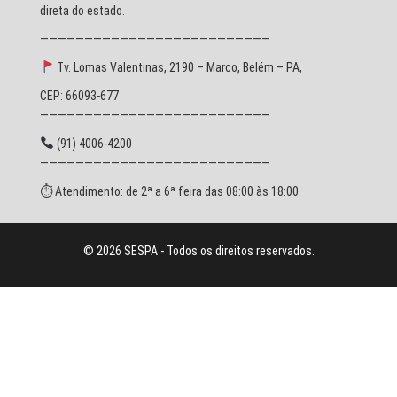
direta do estado.
——————————————————————————
Tv. Lomas Valentinas, 2190 – Marco, Belém – PA,
CEP: 66093-677
——————————————————————————
(91) 4006-4200
——————————————————————————
⏱ Atendimento: de 2ª a 6ª feira das 08:00 às 18:00.
© 2026 SESPA - Todos os direitos reservados.