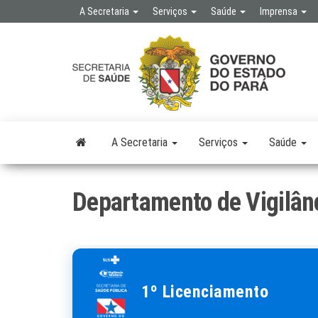
Skip
A Secretaria
Serviços
Saúde
Imprensa
to
the
SE
SEC
content
DE 
PÚB
A Secretaria
Serviços
Saúde
Departamento de Vigilân
1º Licenciamento