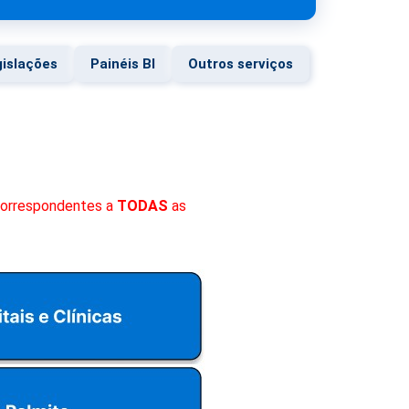
islações
Painéis BI
Outros serviços
 correspondentes a
TODAS
as