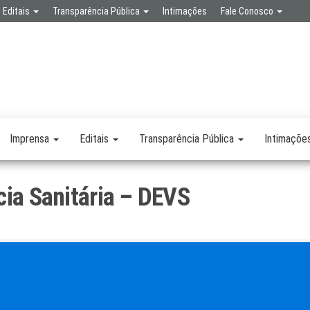
Editais
Transparência Pública
Intimações
Fale Conosco
SPA
RETARIA
SAÚDE
LICA
Imprensa
Editais
Transparência Pública
Intimaçõe
cia Sanitária – DEVS