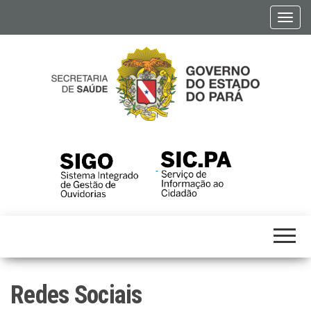
Skip
A
to
l
the
t
content
e
r
n
a
r
SESPA
SECRETARIA
n
DE SAÚDE
a
PÚBLICA
v
e
g
a
ç
ã
o
Redes Sociais