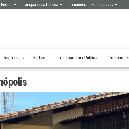
Editais
Transparência Pública
Intimações
Fale Conosco
SPA
RETARIA
SAÚDE
LICA
Imprensa
Editais
Transparência Pública
Intimaçõe
nópolis