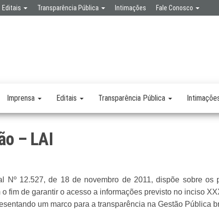
Editais
Transparência Pública
Intimações
Fale Conosco
SPA
RETARIA
SAÚDE
LICA
Imprensa
Editais
Transparência Pública
Intimaçõe
ão – LAI
ral Nº 12.527, de 18 de novembro de 2011, dispõe sobre os
o fim de garantir o acesso a informações previsto no inciso XXXIII
presentando um marco para a transparência na Gestão Pública br