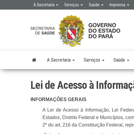
Skip
A Secretaria
Serviços
Saúde
Imprensa
to
the
SE
SEC
content
DE 
PÚB
A Secretaria
Serviços
Saúde
Lei de Acesso à Informaç
INFORMAÇÕES GERAIS
A Lei de Acesso à Informação, Lei Fede
Estados, Distrito Federal e Municípios, com 
2º do art. 216 da Constituição Federal, re