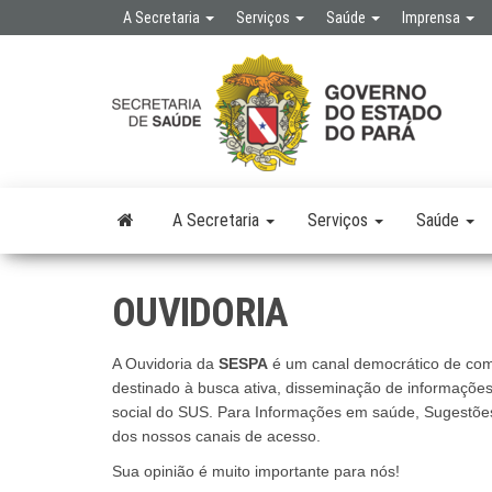
Skip
A Secretaria
Serviços
Saúde
Imprensa
to
the
SE
SEC
content
DE 
PÚB
A Secretaria
Serviços
Saúde
OUVIDORIA
A Ouvidoria da
SESPA
é um canal democrático de com
destinado à busca ativa, disseminação de informações 
social do SUS. Para Informações em saúde, Sugestões,
dos nossos canais de acesso.
Sua opinião é muito importante para nós!