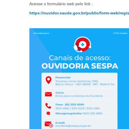
Acesse o formulário web pelo link :
https://ouvidor.saude.gov.br/public/form-web/regis