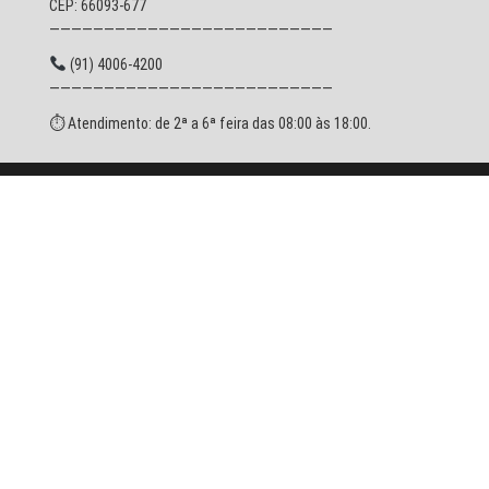
CEP: 66093-677
——————————————————————————
(91) 4006-4200
——————————————————————————
⏱ Atendimento: de 2ª a 6ª feira das 08:00 às 18:00.
© 2026 SESPA - Todos os direitos reservados.