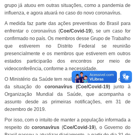
grupo já atuou em outras situações, como a pandemia de
influenza, e agora atuará no caso do novo coronavírus.
A medida faz parte das ações preventivas do Brasil para
enfrentar o coronavírus (
Coe/Covid-19
), se um caso for
confirmado no país. Os membros desse Grupo de Trabalho
que estiverem no Distrito Federal se reunirão
presencialmente e os membros que estiverem em outros
estados participarão dos encontros por meio de
videoconferência, conforme a necessidade.
O Ministério da Saúde tem realizado monitoramento diário
da situação do
coronavírus
(Coe/Covid-19)
junto à
Organização Mundial da Saúde, que acompanha o
assunto desde as primeiras notificações, em 31 de
dezembro de 2019.
Por isso, com o intuito de manter a população informada a
respeito do
coronavírus
(
Coe/Covid-19
), o Governo do
Brasil passou a atualizar diariamente, a partir do dia 31 de