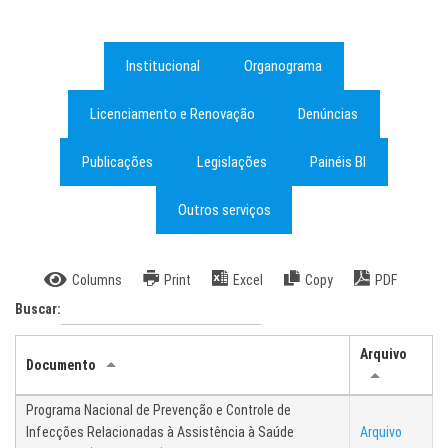
Institucional
Organograma
Licenciamento e Renovação
Denúncias
Publicações
Legislações
Painéis BI
Outros serviços
Columns
Print
Excel
Copy
PDF
Buscar:
Arquivo
Documento
Programa Nacional de Prevenção e Controle de
Infecções Relacionadas à Assistência à Saúde
Arquivo