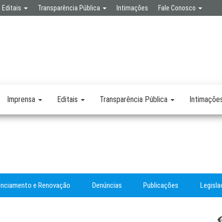
Editais
Transparência Pública
Intimações
Fale Conosco
SPA
RETARIA
SAÚDE
LICA
Imprensa
Editais
Transparência Pública
Intimaçõe
enciamento e Renovação
Denúncias
Publicações
Legisl