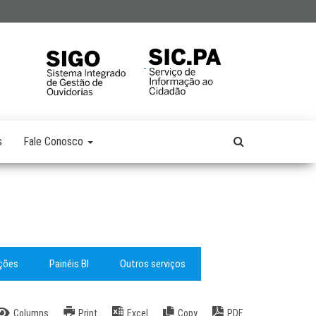
s
Fale Conosco
ações
Painéis BI
Outros serviços
Columns
Print
Excel
Copy
PDF