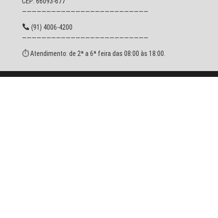
CEP: 66093-677
——————————————————————————
(91) 4006-4200
——————————————————————————
⏱ Atendimento: de 2ª a 6ª feira das 08:00 às 18:00.
© 2026 SESPA - Todos os direitos reservados.