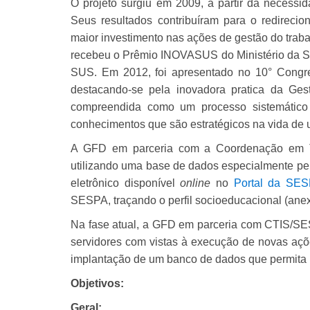
O projeto surgiu em 2009, a partir da necessid
Seus resultados contribuíram para o redireci
maior investimento nas ações de gestão do trab
recebeu o Prêmio INOVASUS do Ministério da Sa
SUS. Em 2012, foi apresentado no 10° Congr
destacando-se pela inovadora pratica da Ge
compreendida como um processo sistemático d
conhecimentos que são estratégicos na vida de
A GFD em parceria com a Coordenação em T
utilizando uma base de dados especialmente pens
eletrônico disponível
online
no
Portal da SE
SESPA, traçando o perfil socioeducacional (ane
Na fase atual, a GFD em parceria com CTIS/SES
servidores com vistas à execução de novas açõ
implantação de um banco de dados que permita ide
Objetivos:
Geral: