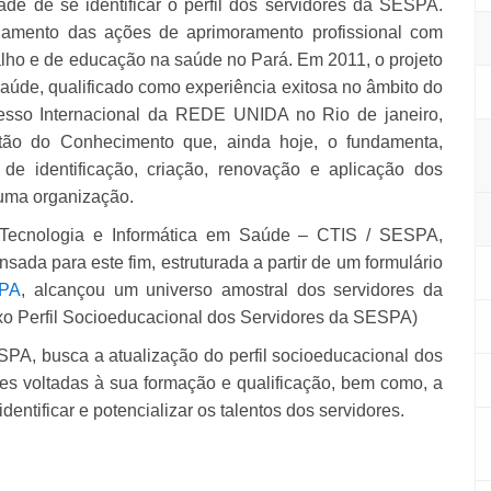
ade de se identificar o perfil dos servidores da SESPA.
onamento das ações de aprimoramento profissional com
alho e de educação na saúde no Pará. Em 2011, o projeto
úde, qualificado como experiência exitosa no âmbito do
esso Internacional da REDE UNIDA no Rio de janeiro,
stão do Conhecimento que, ainda hoje, o fundamenta,
e identificação, criação, renovação e aplicação dos
 uma organização.
ecnologia e Informática em Saúde – CTIS / SESPA,
ada para este fim, estruturada a partir de um formulário
SPA
, alcançou um universo amostral dos servidores da
xo Perfil Socioeducacional dos Servidores da SESPA)
PA, busca a atualização do perfil socioeducacional dos
es voltadas à sua formação e qualificação, bem como, a
ntificar e potencializar os talentos dos servidores.