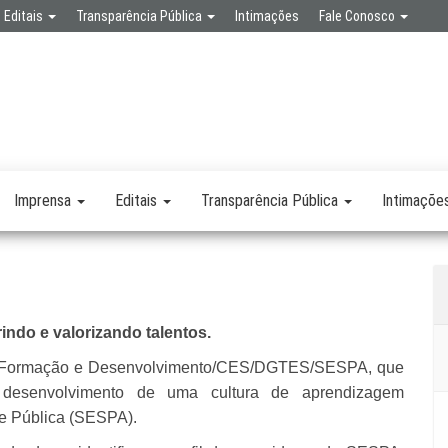
Editais
Transparência Pública
Intimações
Fale Conosco
SPA
RETARIA
SAÚDE
LICA
Imprensa
Editais
Transparência Pública
Intimaçõe
 e valorizando talentos.
de Formação e Desenvolvimento/CES/DGTES/SESPA, que
 desenvolvimento de uma cultura de aprendizagem
de Pública (SESPA).