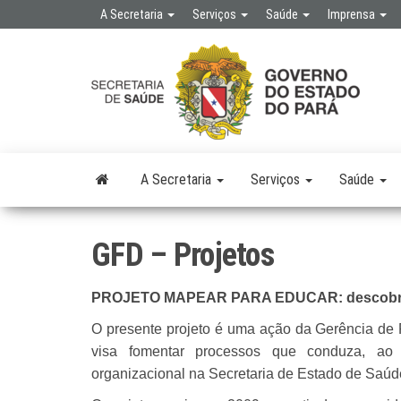
Skip
A Secretaria
Serviços
Saúde
Imprensa
to
the
SE
SEC
content
DE 
PÚB
A Secretaria
Serviços
Saúde
GFD – Projetos
PROJETO MAPEAR PARA EDUCAR: descobrindo
O presente projeto é uma ação da Gerência 
visa fomentar processos que conduza, ao
organizacional na Secretaria de Estado de Saú