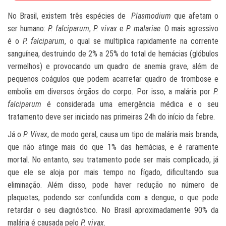
No Brasil, existem três espécies de
Plasmodium
que afetam o
ser humano:
P. falciparum
,
P. vivax
e
P. malariae
. O mais agressivo
é o
P. falciparum
, o qual se multiplica rapidamente na corrente
sanguínea, destruindo de 2% a 25% do total de hemácias (glóbulos
vermelhos) e provocando um quadro de anemia grave, além de
pequenos coágulos que podem acarretar quadro de trombose e
embolia em diversos órgãos do corpo. Por isso, a malária por
P.
falciparum
é considerada uma emergência médica e o seu
tratamento deve ser iniciado nas primeiras 24h do início da febre.
Já o
P. Vivax
, de modo geral, causa um tipo de malária mais branda,
que não atinge mais do que 1% das hemácias, e é raramente
mortal. No entanto, seu tratamento pode ser mais complicado, já
que ele se aloja por mais tempo no fígado, dificultando sua
eliminação. Além disso, pode haver redução no número de
plaquetas, podendo ser confundida com a dengue, o que pode
retardar o seu diagnóstico. No Brasil aproximadamente 90% da
malária é causada pelo
P. vivax.