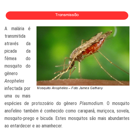
A malária é
transmitida
através da
picada da
fêmea do
mosquito do
gênero
Anopheles
inf
ectada por
uma ou mais
espécies
de
protozoário do gênero
Plasmodium
. O mosquito
anofelino também é conhecido como carapanã, muriçoca, sovela,
mosquito-prego e bicuda. Estes mosquitos são mais abundantes
ao entardecer e ao aman
hecer.