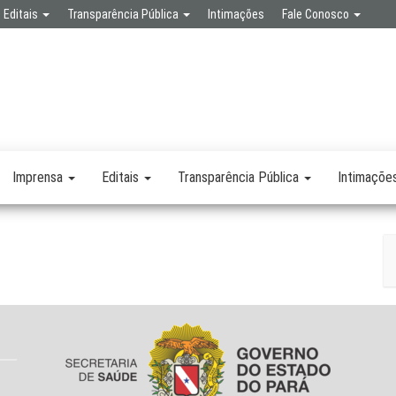
Editais
Transparência Pública
Intimações
Fale Conosco
SPA
RETARIA
SAÚDE
LICA
Imprensa
Editais
Transparência Pública
Intimaçõe