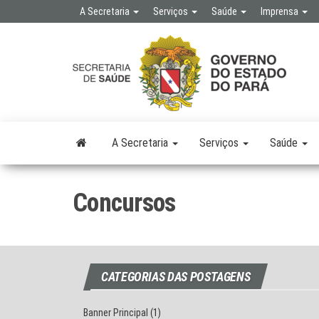
Skip
A Secretaria
Serviços
Saúde
Imprensa
to
the
SE
SEC
content
DE 
PÚB
A Secretaria
Serviços
Saúde
Concursos
CATEGORIAS DAS POSTAGENS
Banner Principal
(1)