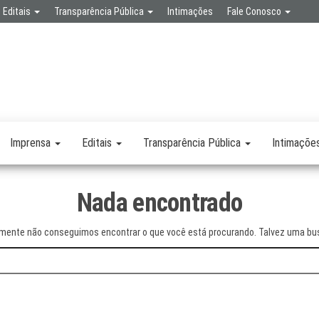
Editais
Transparência Pública
Intimações
Fale Conosco
SPA
RETARIA
SAÚDE
LICA
Imprensa
Editais
Transparência Pública
Intimaçõe
Nada encontrado
mente não conseguimos encontrar o que você está procurando. Talvez uma bus