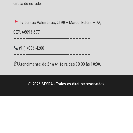
direta do estado.
——————————————————————————
Tv. Lomas Valentinas, 2190 – Marco, Belém – PA,
CEP: 66093-677
——————————————————————————
(91) 4006-4200
——————————————————————————
⏱ Atendimento: de 2ª a 6ª feira das 08:00 às 18:00.
© 2026 SESPA - Todos os direitos reservados.