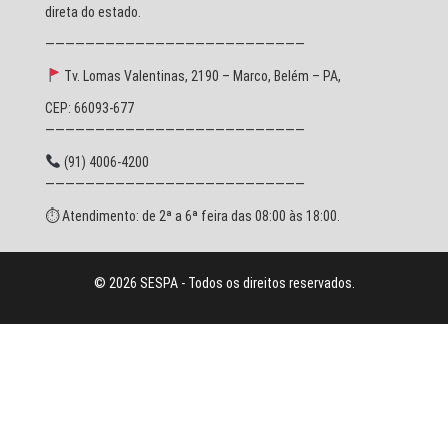
direta do estado.
——————————————————————————
Tv. Lomas Valentinas, 2190 – Marco, Belém – PA,
CEP: 66093-677
——————————————————————————
(91) 4006-4200
——————————————————————————
⏱ Atendimento: de 2ª a 6ª feira das 08:00 às 18:00.
© 2026 SESPA - Todos os direitos reservados.