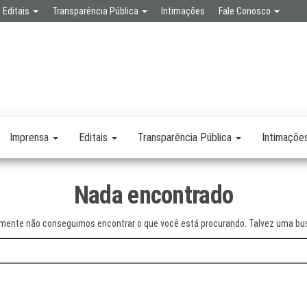
Editais
Transparência Pública
Intimações
Fale Conosco
SPA
RETARIA
SAÚDE
LICA
Imprensa
Editais
Transparência Pública
Intimaçõe
Nada encontrado
mente não conseguimos encontrar o que você está procurando. Talvez uma bus