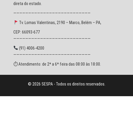
direta do estado.
——————————————————————————
Tv. Lomas Valentinas, 2190 – Marco, Belém – PA,
CEP: 66093-677
——————————————————————————
(91) 4006-4200
——————————————————————————
⏱ Atendimento: de 2ª a 6ª feira das 08:00 às 18:00.
© 2026 SESPA - Todos os direitos reservados.