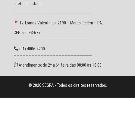
direta do estado.
——————————————————————————
Tv. Lomas Valentinas, 2190 – Marco, Belém – PA,
CEP: 66093-677
——————————————————————————
(91) 4006-4200
——————————————————————————
⏱ Atendimento: de 2ª a 6ª feira das 08:00 às 18:00.
© 2026 SESPA - Todos os direitos reservados.