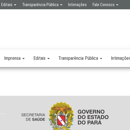
Editais
Transparência Pública
Intimações
Fale Conosco
SPA
RETARIA
SAÚDE
LICA
Imprensa
Editais
Transparência Pública
Intimaçõe