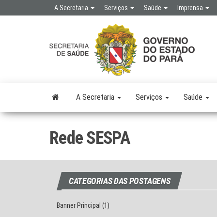
Skip
A Secretaria
Serviços
Saúde
Imprensa
to
the
SE
SEC
content
DE 
PÚB
A Secretaria
Serviços
Saúde
Rede SESPA
CATEGORIAS DAS POSTAGENS
Banner Principal
(1)