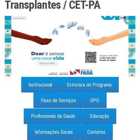
Transplantes / CET-PA
Institucional
Estrutura do Programa
Fluxo de Serviços
OPO
Profissionais da Saúde
Educação
Informações Gerais
Contatos