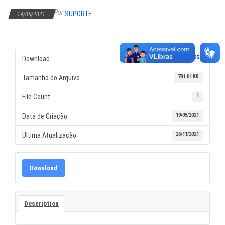
Por
SUPORTE
19/05/2021
7335
Download
781.01 KB
Tamanho do Arquivo
1
File Count
19/05/2021
Data de Criação
25/11/2021
Ultima Atualização
Download
Description