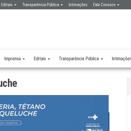
Editais
Transparência Pública
Intimações
Fale Conosco
SPA
RETARIA
SAÚDE
LICA
Imprensa
Editais
Transparência Pública
Intimaçõe
luche