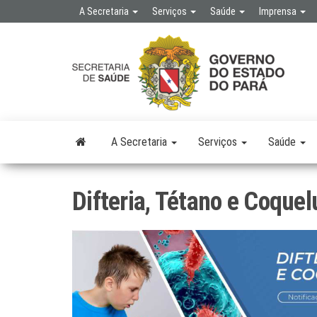
Skip
A Secretaria
Serviços
Saúde
Imprensa
to
the
SE
SEC
content
DE 
PÚB
A Secretaria
Serviços
Saúde
Difteria, Tétano e Coque