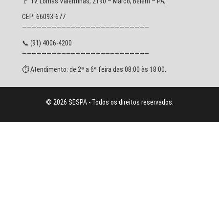
🚩 Tv. Lomas Valentinas, 2190 – Marco, Belém – PA,
CEP: 66093-677
——————————————————————————
📞 (91) 4006-4200
——————————————————————————
⏱ Atendimento: de 2ª a 6ª feira das 08:00 às 18:00.
© 2026 SESPA - Todos os direitos reservados.