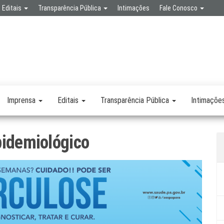
Editais
Transparência Pública
Intimações
Fale Conosco
SPA
RETARIA
SAÚDE
LICA
Imprensa
Editais
Transparência Pública
Intimaçõe
pidemiológico