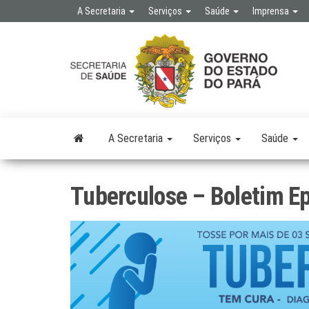
Skip
A Secretaria
Serviços
Saúde
Imprensa
to
the
SE
SEC
content
DE 
PÚB
A Secretaria
Serviços
Saúde
Tuberculose – Boletim E