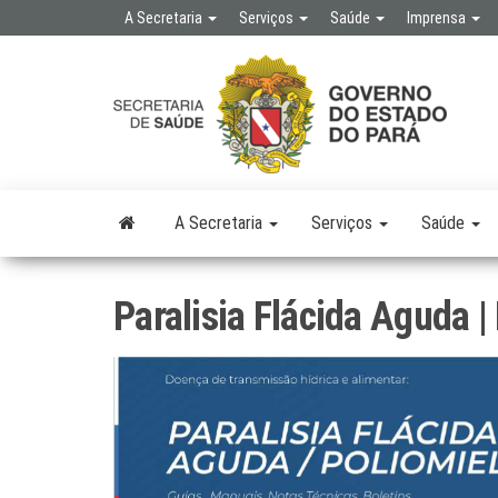
Skip
A Secretaria
Serviços
Saúde
Imprensa
to
the
SE
SEC
content
DE 
PÚB
A Secretaria
Serviços
Saúde
Paralisia Flácida Aguda |