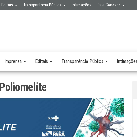
Editais
Transparência Pública
Intimações
Fale Conosco
SPA
RETARIA
SAÚDE
LICA
Imprensa
Editais
Transparência Pública
Intimaçõe
 Poliomelite