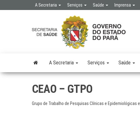
Skip
A Secretaria
Serviços
Saúde
Imprensa
to
the
SE
SEC
content
DE 
PÚB
A Secretaria
Serviços
Saúde
CEAO – GTPO
Grupo de Trabalho de Pesquisas Clínicas e Epidemiológicas