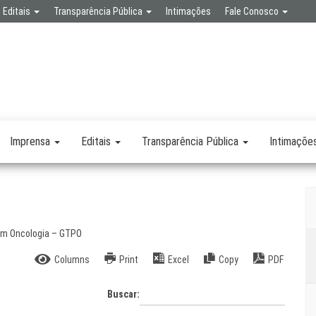
Editais
Transparência Pública
Intimações
Fale Conosco
SPA
RETARIA
SAÚDE
LICA
Imprensa
Editais
Transparência Pública
Intimaçõe
 em Oncologia – GTPO
Columns
Print
Excel
Copy
PDF
Buscar: