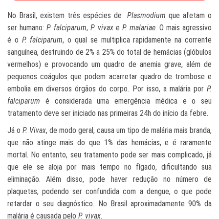
No Brasil, existem três espécies de
Plasmodium
que afetam o
ser humano:
P. falciparum
,
P. vivax
e
P. malariae
. O mais agressivo
é o
P. falciparum
, o qual se multiplica rapidamente na corrente
sanguínea, destruindo de 2% a 25% do total de hemácias (glóbulos
vermelhos) e provocando um quadro de anemia grave, além de
pequenos coágulos que podem acarretar quadro de trombose e
embolia em diversos órgãos do corpo. Por isso, a malária por
P.
falciparum
é considerada uma emergência médica e o seu
tratamento deve ser iniciado nas primeiras 24h do início da febre.
Já o
P. Vivax
, de modo geral, causa um tipo de malária mais branda,
que não atinge mais do que 1% das hemácias, e é raramente
mortal. No entanto, seu tratamento pode ser mais complicado, já
que ele se aloja por mais tempo no fígado, dificultando sua
eliminação. Além disso, pode haver redução no número de
plaquetas, podendo ser confundida com a dengue, o que pode
retardar o seu diagnóstico. No Brasil aproximadamente 90% da
malária é causada pelo
P. vivax.