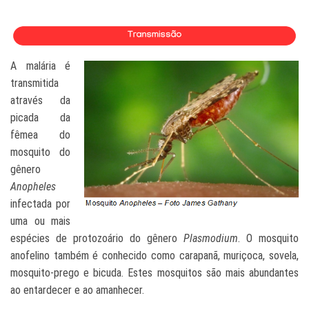
A malária é
transmitida
através da
picada da
fêmea do
mosquito do
gênero
Anopheles
inf
ectada por
uma ou mais
espécies
de
protozoário do gênero
Plasmodium
. O mosquito
anofelino também é conhecido como carapanã, muriçoca, sovela,
mosquito-prego e bicuda. Estes mosquitos são mais abundantes
ao entardecer e ao aman
hecer.